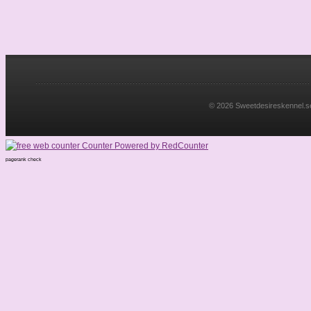
© 2026 Sweetdesireskennel.se. 
pagerank check