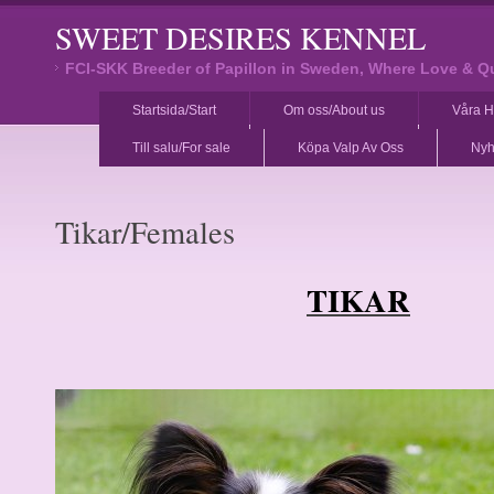
SWEET DESIRES KENNEL
FCI-SKK Breeder of Papillon in Sweden, Where Love & Q
Startsida/Start
Om oss/About us
Våra H
Till salu/For sale
Köpa Valp Av Oss
Nyh
Tikar/Females
TIKAR