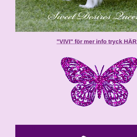
"VIVI" för mer info tryck HÄR!