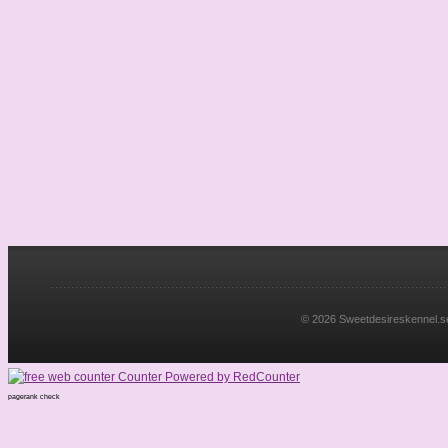
© 2026 Sweetdesireskennel.se. 
pagerank check