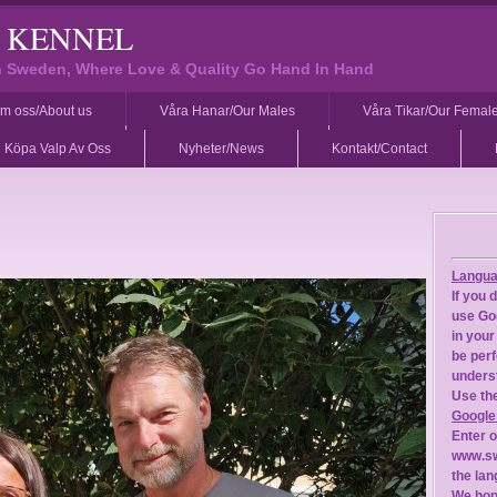
S KENNEL
in Sweden, Where Love & Quality Go Hand In Hand
m oss/About us
Våra Hanar/Our Males
Våra Tikar/Our Femal
Köpa Valp Av Oss
Nyheter/News
Kontakt/Contact
Langua
If you 
use Goo
in your
be perf
underst
Use the
Google
Enter 
www.sw
the lan
We hope