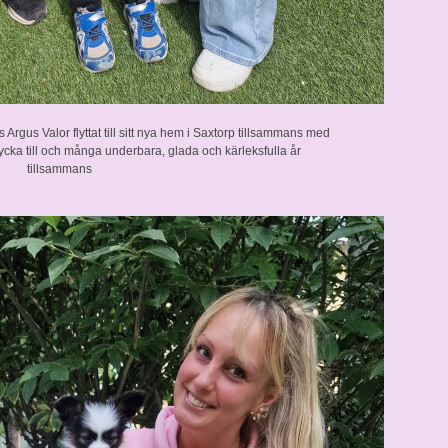
Argus Valor flyttat till sitt nya hem i Saxtorp tillsammans med
 lycka till och många underbara, glada och kärleksfulla år
tillsammans