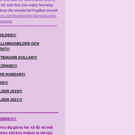
 for and that you enjoy learning
out the wonderful Papillon breed!
itools.com/tool/google-translate-web-
anslator
**************************************
BILDER!!!
ÄLLNINGSBILDER OCH
AT!!!
TIDIGARE KULLAR!!!
KÖPARE!!!
AR HUNDAR!!!
R!!!
LDER 2019!!!
LDER 2021!!!
***************************************
SBREV!!!
era dig gärna här så får du mitt
rev, skickas endast ut vid nya