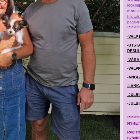
looking
more ab
http://
page-tr
********
-VALP 
-UTST
RESULT
-VÅRA 
-VALP
-ÄNGL
-LÄNKA
-JULBI
-JULBI
********
NYHET
Registr
nyhetsb