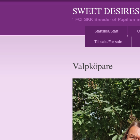
SWEET DESIRE
FCI-SKK Breeder of Papillon 
Startsida/Start
O
Till salu/For sale
Valpköpare