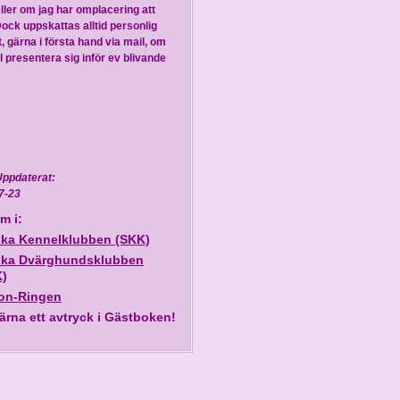
eller om jag har omplacering att
Dock uppskattas alltid personlig
, gärna i första hand via mail, om
l presentera sig inför ev blivande
Uppdaterat:
7-23
m i:
ka Kennelklubben (SKK)
ka Dvärghundsklubben
)
lon-Ringen
ärna ett avtryck i Gästboken!