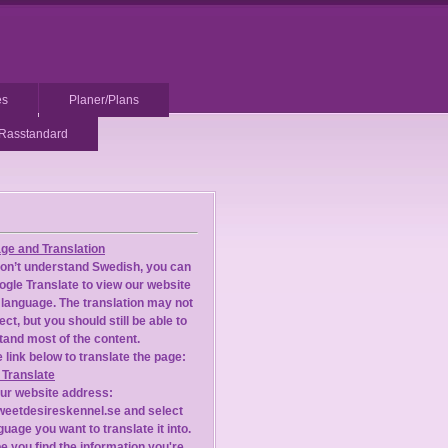
es
Planer/Plans
Rasstandard
ge and Translation
don’t understand Swedish, you can
gle Translate to view our website
 language. The translation may not
ect, but you should still be able to
and most of the content.
 link below to translate the page:
 Translate
our website address:
eetdesireskennel.se and select
guage you want to translate it into.
 you find the information you're