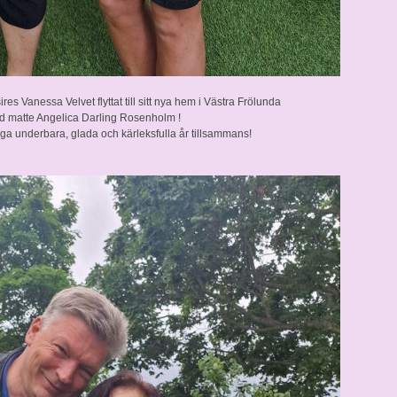
s Vanessa Velvet flyttat till sitt nya hem i Västra Frölunda
d matte
Angelica Darling Rosenholm
!
ånga underbara, glada och kärleksfulla år tillsammans!