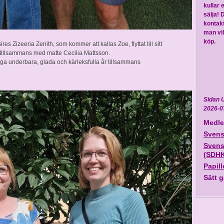
kullar 
sälja! 
kontakt
man vil
köp.
 Zizeeria Zenith, som kommer att kallas Zoe, flyttat till sitt
 tillsammans med matte
Cecilia Mattsson
.
ånga underbara, glada och kärleksfulla år tillsammans
Sidan 
2026-0
Medle
Svens
Svens
(SDHK
Papil
Sätt g