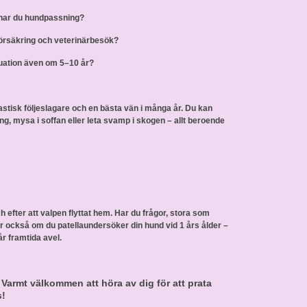
har du hundpassning?
försäkring och veterinärbesök?
ituation även om 5–10 år?
tastisk följeslagare och en bästa vän i många år. Du kan
lning, mysa i soffan eller leta svamp i skogen – allt beroende
och efter att valpen flyttat hem. Har du frågor, stora som
ar också om du patellaundersöker din hund vid 1 års ålder –
år framtida avel.
 Varmt välkommen att höra av dig för att prata
s!