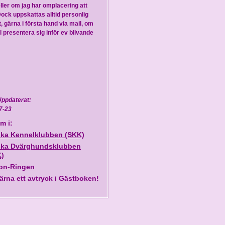
eller om jag har omplacering att
Dock uppskattas alltid personlig
, gärna i första hand via mail, om
l presentera sig inför ev blivande
Uppdaterat:
7-23
m i:
ka Kennelklubben (SKK)
ka Dvärghundsklubben
)
lon-Ringen
ärna ett avtryck i Gästboken!