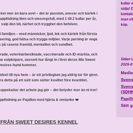
kullar 
sälja! 
ket mer än bara avel – det är passion, ansvar och kärlek i
kontakt
 uppfödning liten och omsorgsfull, med 1 till 2 kullar per år,
man vil
e valp den tid, närhet och trygghet den behöver.
köp.
familjen – med människor, ljud, lek och kärlek från första
isering, god hälsa och trygga miljöer. Varje parning är noga
på rasens framtid, mentalitet och sundhet.
rerade, veterinärbesiktade, vaccinerade och ID-märkta, och
Sidan 
na valpköpare, oavsett hur långt in i livet deras lilla Sweet
2026-0
Desires-hund kommer.
Medle
ödsel till nya hem – är ett privilegium jag aldrig tar för givet.
Svens
öra detta på ett sätt som sätter kvalitet före kvantitet.
Svens
ch uppskattar det arbete jag gör – det betyder mer än ni tror!
(SDHK
Papil
ppfödning av Papillon med hjärta & omtanke ❤️
Sätt g
 FRÅN SWEET DESIRES KENNEL