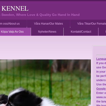
S KENNEL
in Sweden, Where Love & Quality Go Hand In Hand
m oss/About us
Våra Hanar/Our Males
Våra Tikar/Our Femal
Köpa Valp Av Oss
Nyheter/News
Kontakt/Contact
Langua
If you 
use Goo
in your
be perf
underst
Use the
Google
Enter 
www.sw
the lan
We hope