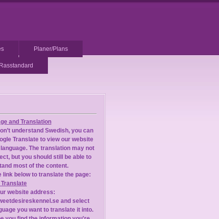
es
Planer/Plans
Rasstandard
ge and Translation
don’t understand Swedish, you can
gle Translate to view our website
 language. The translation may not
ect, but you should still be able to
and most of the content.
 link below to translate the page:
 Translate
our website address:
eetdesireskennel.se and select
guage you want to translate it into.
 you find the information you're