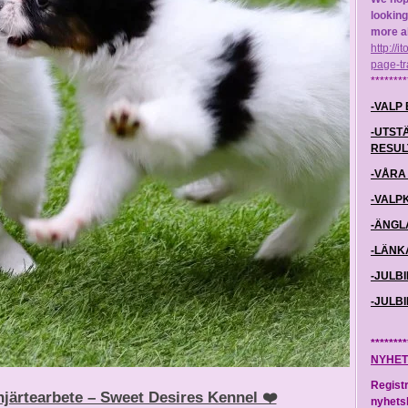
looking
more ab
http://
page-tr
********
-VALP 
-UTST
RESULT
-VÅRA 
-VALP
-ÄNGL
-LÄNKA
-JULBI
-JULBI
********
NYHET
Registr
t hjärtearbete – Sweet Desires Kennel ❤️
nyhetsb