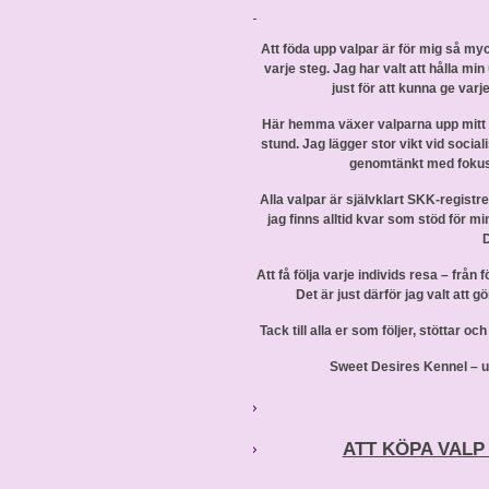
Att föda upp valpar är för mig så myc
varje steg. Jag har valt att hålla min
just för att kunna ge varj
Här hemma växer valparna upp mitt i 
stund. Jag lägger stor vikt vid social
genomtänkt med fokus 
Alla valpar är självklart SKK-regist
jag finns alltid kvar som stöd för mi
Att få följa varje individs resa – från f
Det är just därför jag valt att g
Tack till alla er som följer, stöttar o
Sweet Desires Kennel – u
ATT KÖPA VALP