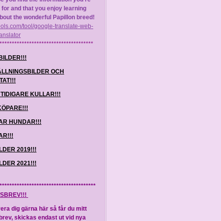
 for and that you enjoy learning
out the wonderful Papillon breed!
itools.com/tool/google-translate-web-
anslator
**************************************
BILDER!!!
ÄLLNINGSBILDER OCH
AT!!!
TIDIGARE KULLAR!!!
KÖPARE!!!
AR HUNDAR!!!
R!!!
LDER 2019!!!
LDER 2021!!!
***************************************
SBREV!!!
era dig gärna här så får du mitt
rev, skickas endast ut vid nya