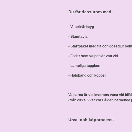
Du får dessutom med:
- Veterinärintyg
- Stamtavla
- Startpaket med filt och gosedjur s
- Foder som valpen är van vid
- Lämpliga tuggben
- Halsband och koppel
Valparna är vid leverans vana vid bilå
(från cirka 5 veckors ålder, beroende 
Urval och köpprocess: