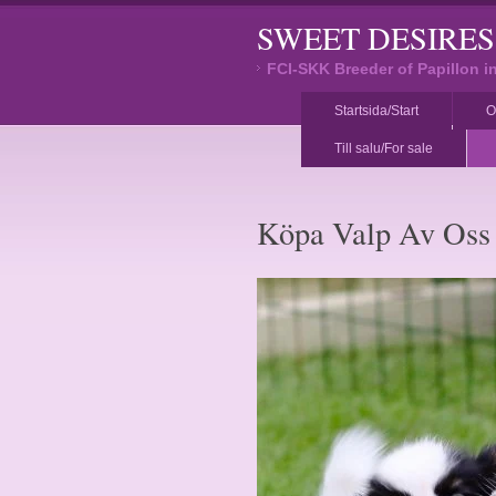
SWEET DESIRE
FCI-SKK Breeder of Papillon 
Startsida/Start
O
Till salu/For sale
Köpa Valp Av Oss