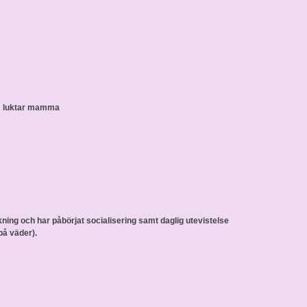
om luktar mamma
kning och har påbörjat socialisering samt daglig utevistelse
på väder).