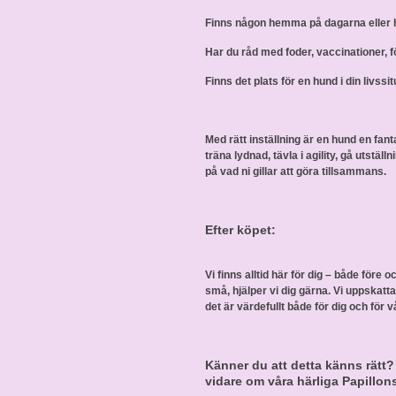
Finns någon hemma på dagarna eller 
Har du råd med foder, vaccinationer, 
Finns det plats för en hund i din livss
Med rätt inställning är en hund en fan
träna lydnad, tävla i agility, gå utstäl
på vad ni gillar att göra tillsammans.
Efter köpet:
Vi finns alltid här för dig – både före 
små, hjälper vi dig gärna. Vi uppskatt
det är värdefullt både för dig och för v
Känner du att detta känns rätt?
vidare om våra härliga Papillon