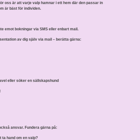
för oss är att varje valp hamnar i ett hem där den passar in
om är bäst för individen.
 inte emot bokningar via SMS eller enbart mail.
entation av dig själv via mail – berätta gärna:
 avel eller söker en sällskapshund
t
också ansvar. Fundera gärna på:
tt ta hand om en valp?