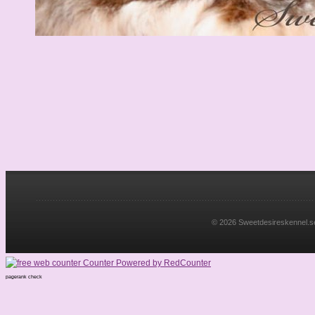
© 2026 Sweetdesireskennel.se. 
pagerank check