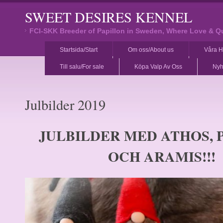
SWEET DESIRES KENNEL
FCI-SKK Breeder of Papillon in Sweden, Where Love & Q
Startsida/Start
Om oss/About us
Våra H
Till salu/For sale
Köpa Valp Av Oss
Nyh
Julbilder 2019
JULBILDER MED ATHOS,
OCH ARAMIS!!!