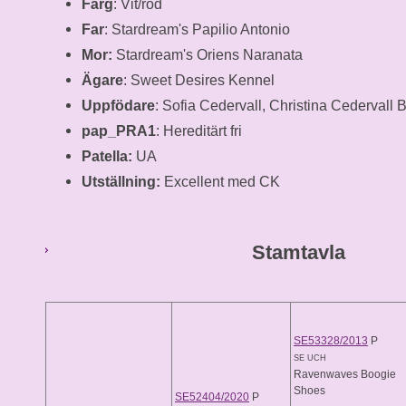
Färg
: Vit/röd
Far
: Stardream's Papilio Antonio
Mor:
Stardream's Oriens Naranata
Ägare
: Sweet Desires Kennel
Uppfödare
: Sofia Cedervall, Christina Cedervall 
pap_PRA1
: Hereditärt fri
Patella:
UA
Utställning:
Excellent med CK
Stamtavla
SE53328/2013
P
SE UCH
Ravenwaves Boogie
Shoes
SE52404/2020
P