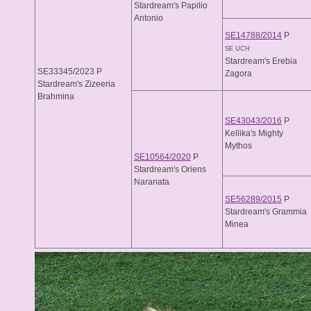
Stardream's Papilio
Antonio
SE14788/2014
P
SE UCH
Stardream's Erebia
SE33345/2023 P
Zagora
Stardream's Zizeeria
Brahmina
SE43043/2016
P
Kellika's Mighty
Mythos
SE10564/2020
P
Stardream's Oriens
Naranata
SE56289/2015
P
Stardream's Grammia
Minea