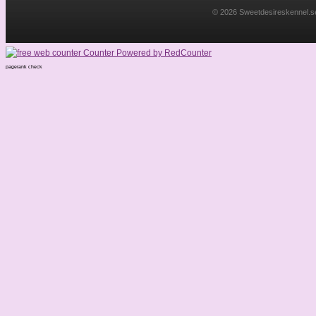
© 2026 Sweetdesireskennel.se. 
pagerank check