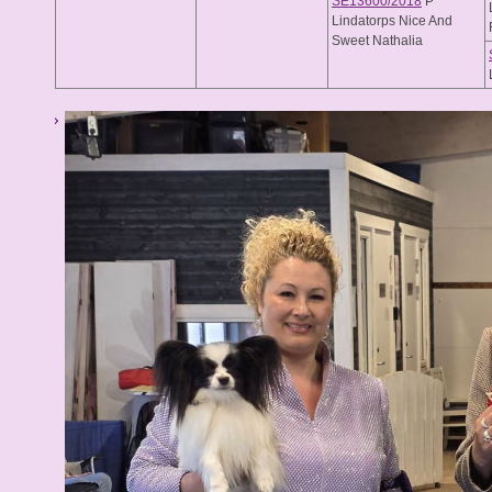
SE13600/2018
P
Lindatorps Nice And
Sweet Nathalia