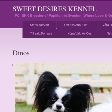
SWEET DESIRES KENNEL
FCI-SKK Breeder of Papillon in Sweden, Where Love & Q
Startsida/Start
Om oss/About us
Våra H
Till salu/For sale
Köpa Valp Av Oss
Nyh
Dinos