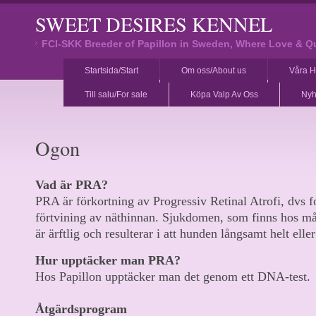
SWEET DESIRES KENNEL
FCI-SKK Breeder of Papillon in Sweden, Where Love & Q
Startsida/Start
Om oss/About us
Våra H
Till salu/For sale
Köpa Valp Av Oss
Nyh
Ogon
Vad är PRA?
PRA är förkortning av Progressiv Retinal Atrofi, dvs f
förtvining av näthinnan. Sjukdomen, som finns hos må
är ärftlig och resulterar i att hunden långsamt helt elle
Hur upptäcker man PRA?
Hos Papillon upptäcker man det genom ett DNA-test.
Åtgärdsprogram