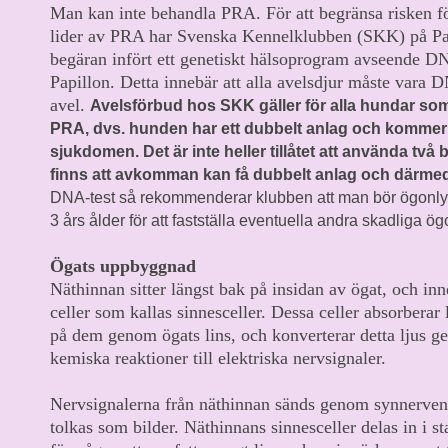
Man kan inte behandla PRA. För att begränsa risken fö
lider av PRA har Svenska Kennelklubben (SKK) på Pa
begäran infört ett genetiskt hälsoprogram avseende DN
Papillon. Detta innebär att alla avelsdjur måste vara 
avel.
Avelsförbud hos SKK gäller för alla hundar som
PRA, dvs. hunden har ett dubbelt anlag och kommer 
sjukdomen. Det är inte heller tillåtet att använda två 
finns att avkomman kan få dubbelt anlag och därmed 
DNA-test så rekommenderar klubben att man bör ögonlys
3 års ålder för att fastställa eventuella andra skadliga 
Ögats uppbyggnad
Näthinnan sitter längst bak på insidan av ögat, och inn
celler som kallas sinnesceller. Dessa celler absorberar
på dem genom ögats lins, och konverterar detta ljus g
kemiska reaktioner till elektriska nervsignaler.
Nervsignalerna från näthinnan sänds genom synnerven t
tolkas som bilder. Näthinnans sinnesceller delas in i s