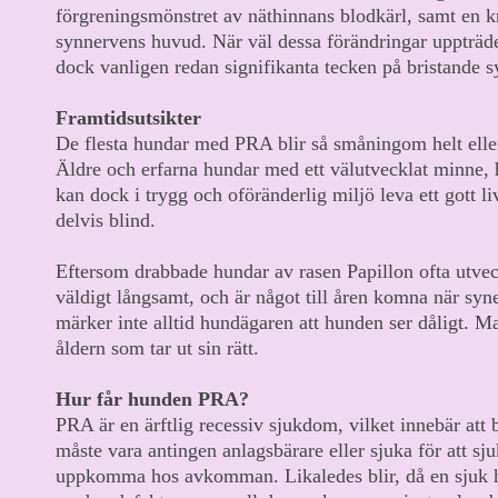
förgreningsmönstret av näthinnans blodkärl, samt en 
synnervens huvud. När väl dessa förändringar uppträd
dock vanligen redan signifikanta tecken på bristande 
Framtidsutsikter
De flesta hundar med PRA blir så småningom helt eller
Äldre och erfarna hundar med ett välutvecklat minne, 
kan dock i trygg och oföränderlig miljö leva ett gott li
delvis blind.
Eftersom drabbade hundar av rasen Papillon ofta utve
väldigt långsamt, och är något till åren komna när syn
märker inte alltid hundägaren att hunden ser dåligt. Man
åldern som tar ut sin rätt.
Hur får hunden PRA?
PRA är en ärftlig recessiv sjukdom, vilket innebär att 
måste vara antingen anlagsbärare eller sjuka för att s
uppkomma hos avkomman. Likaledes blir, då en sjuk h