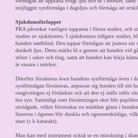
förmågan att uppfatta svagt ljus och se i mörker, samt
möjliggör synförmåga i dagsljus och förmåga att urskilj
Sjukdomsförloppet
PRA påverkar vanligen tapparna i första stadiet, och st
stadier av sjukdomen. I sjukdomens tidigare stadier, b
hunden nattblind. Den tappar förmågan att justera sin 
dunkelt ljus. Detta märks bl a genom att hunden vid g
stöter i saker och ting, samt att hunden kan börja känn
är ensam i mörker.
Därefter försämras även hundens synförmåga även i da
synförmågan försämras, anpassar sig hunden till sitt ha
omgivningen ej förändras och att den ej ställs inför si
bra syn. Samtidigt som försämringen sker blir pupiller
utvidgade, vilket förorsakar en märkbar glans i hunde
linserna i ögonen blir dunkla och ogenomskinliga, vilke
starr (s k katarakt).
Man kan med instrument också se en minskning i dia