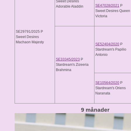
Sweet Desires
SE47028/2021
P
Adorable Aladdin
Sweet Desires Queen
Victoria
SE29791/2025 P
Sweet Desires
Machaon Majesty
SE52404/2020
P
Stardream's Papilio
Antonio
SE33345/2023
P
Stardream's Zizeeria
Brahmina
SE10564/2020
P
Stardream's Oriens
Naranata
9 månader