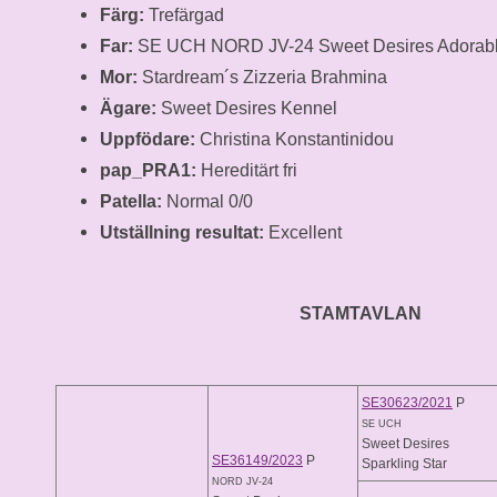
Färg:
Trefärgad
Far:
SE UCH NORD JV-24 Sweet Desires Adorabl
Mor:
Stardream´s Zizzeria Brahmina
Ägare:
Sweet Desires Kennel
Uppfödare:
Christina Konstantinidou
pap_PRA1:
Hereditärt fri
Patella:
Normal 0/0
Utställning resultat:
Excellent
STAMTAVLAN
SE30623/2021
P
SE UCH
Sweet Desires
SE36149/2023
P
Sparkling Star
NORD JV-24