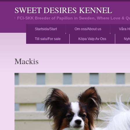
SWEET DESIRES KENNEL
FCI-SKK Breeder of Papillon in Sweden, Where Love & Q
Startsida/Start
Om oss/About us
Våra H
Till salu/For sale
Köpa Valp Av Oss
Nyh
Mackis