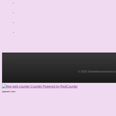
© 2026 Sweetdesireskennel.se. 
pagerank check