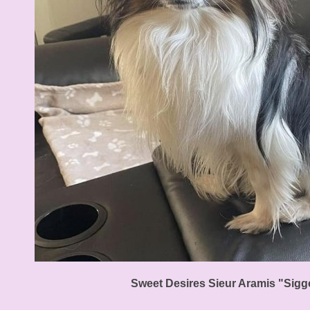
Sweet Desires Sieur Aramis "Sigg