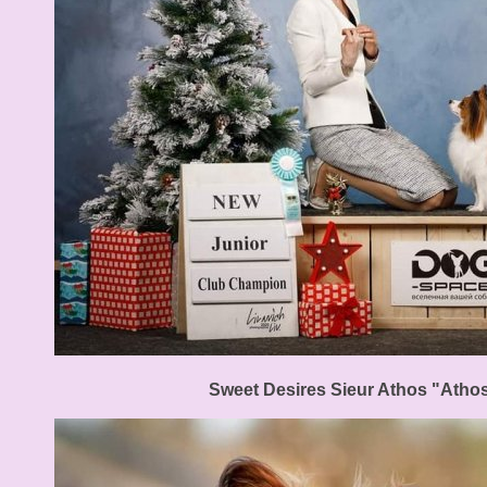
Sweet Desires Sieur Athos "Atho