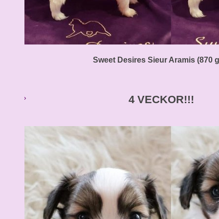
Sweet Desires Sieur Aramis (870 g
4 VECKOR!!!