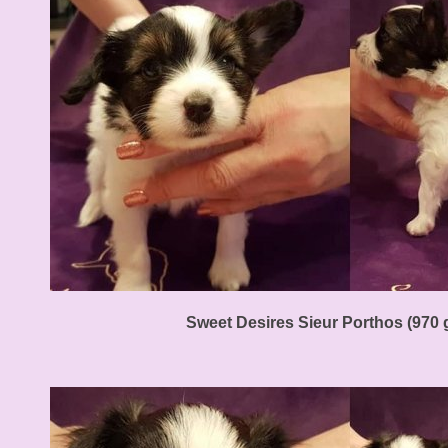
Sweet Desires Sieur Porthos (970 