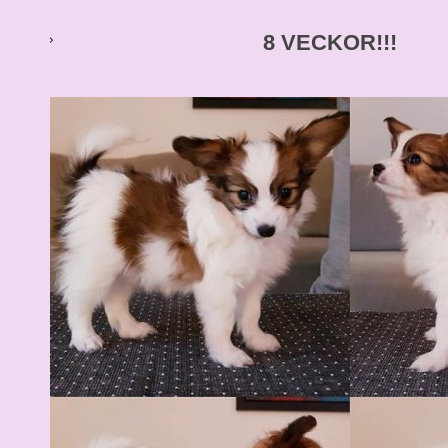
8 VECKOR!!!