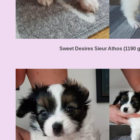
Sweet Desires Sieur Athos (1190 g