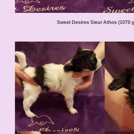
Sweet Desires Sieur Athos (1070 g