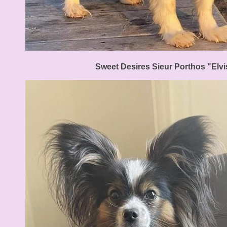
Sweet Desires Sieur Porthos "Elvi