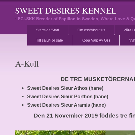
SWEET DESIRES KENNEL
FCI-SKK Breeder of Papillon in Sweden, Where Love & Q
Startsida/Start
Om oss/About us
Våra H
Till salu/For sale
Köpa Valp Av Oss
Nyh
A-Kull
DE TRE MUSKETÖRERNA
Sweet Desires Sieur Athos (hane)
Sweet Desires Sieur Porthos (hane)
Sweet Desires Sieur Aramis (hane)
Den 21 November 2019 föddes tre fin